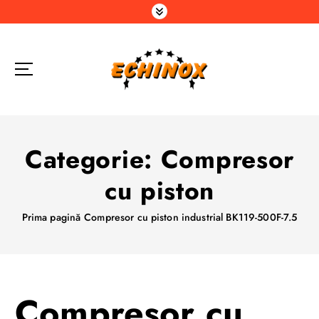
S
a
r
i
l
a
c
o
n
Categorie:
Compresor
ț
i
cu piston
n
u
Prima pagină
Compresor cu piston industrial BK119-500F-7.5
t
Compresor cu