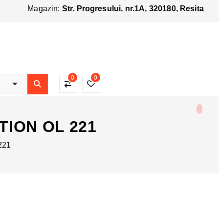
Magazin:
Str. Progresului, nr.1A, 320180, Resita
0
0
ITION OL 221
221