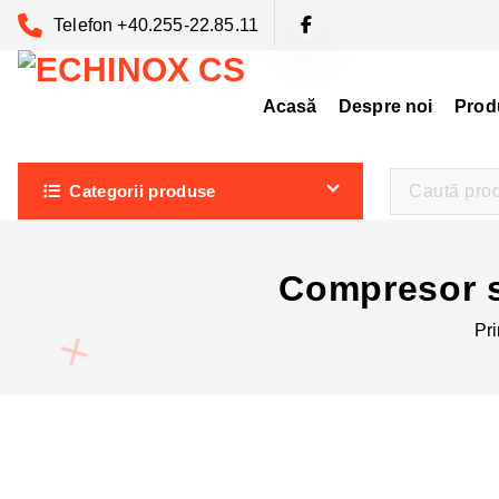
S
Telefon +40.255-22.85.11
a
r
i
Acasă
Despre noi
Prod
l
a
Categorii produse
c
o
n
Compresor s
ț
i
Pr
n
u
t