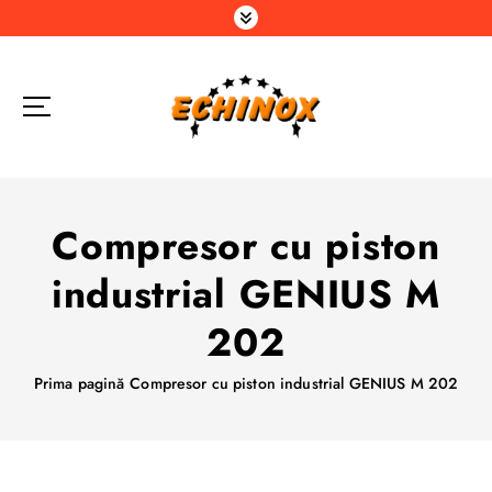
S
a
r
i
l
a
c
o
n
Compresor cu piston
ț
i
industrial GENIUS M
n
u
202
t
Prima pagină
Compresor cu piston industrial GENIUS M 202