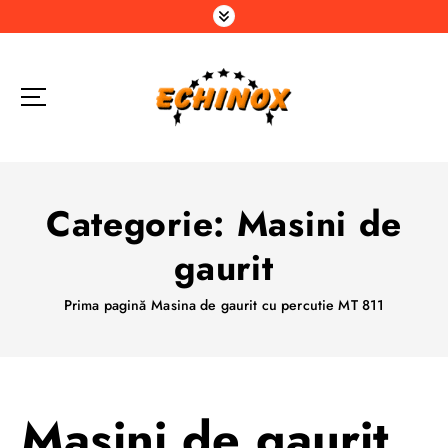
S
a
r
i
l
a
c
o
n
Categorie:
Masini de
ț
i
gaurit
n
u
Prima pagină
Masina de gaurit cu percutie MT 811
t
Masini de gaurit