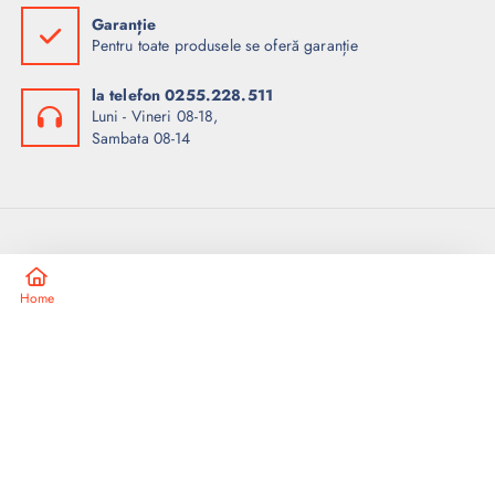
Garanție
Pentru toate produsele se oferă garanție
la telefon 0255.228.511
Luni - Vineri 08-18,
Sambata 08-14
SC Echinox SRL
Home
Meniu