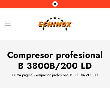
S
a
r
i
l
a
c
o
n
Compresor profesional
ț
i
B 3800B/200 LD
n
u
Prima pagină
Compresor profesional B 3800B/200 LD
t