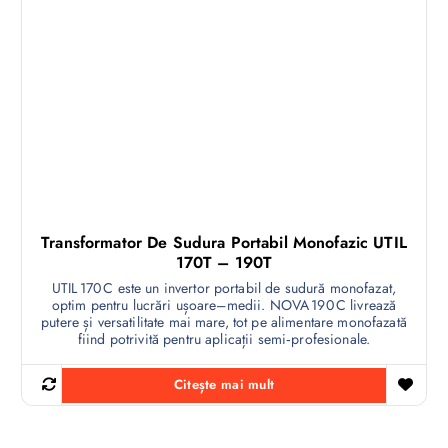
Transformator De Sudura Portabil Monofazic UTIL
170T – 190T
UTIL 170 C este un invertor portabil de sudură monofazat,
optim pentru lucrări ușoare–medii. NOVA 190 C livrează
putere și versatilitate mai mare, tot pe alimentare monofazată
fiind potrivită pentru aplicații semi‑profesionale.
Citește mai mult