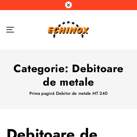
S
a
r
i
l
a
c
o
n
Categorie:
Debitoare
ț
i
de metale
n
u
Prima pagină
Debitor de metale MT 240
t
Debitoare de