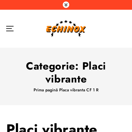
S
a
r
i
l
a
c
o
n
Categorie:
Placi
ț
i
vibrante
n
u
Prima pagină
Placa vibranta CF 1 R
t
Placi vibrante