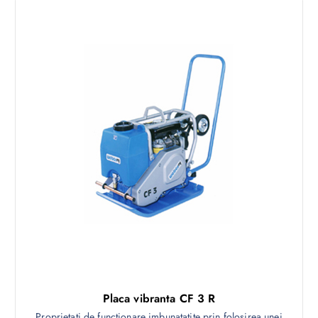
Placa vibranta CF 3 R
Proprietati de functionare imbunatatite prin folosirea unei