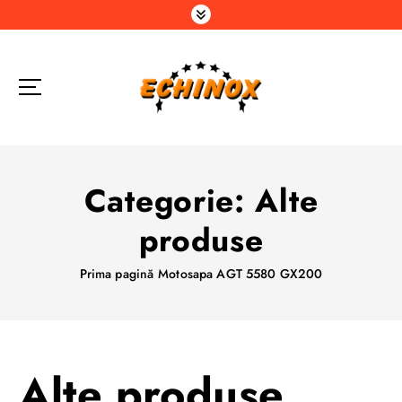
S
a
r
i
l
a
c
o
n
Categorie:
Alte
ț
i
produse
n
u
Prima pagină
Motosapa AGT 5580 GX200
t
Alte produse