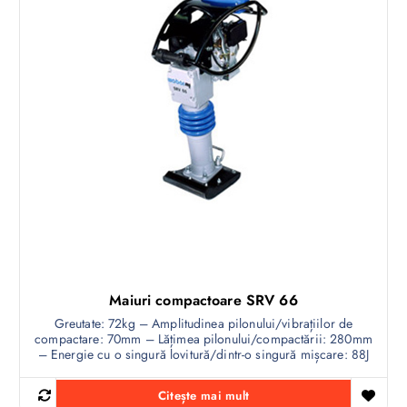
Maiuri compactoare SRV 66
Greutate: 72kg – Amplitudinea pilonului/vibrațiilor de
compactare: 70mm – Lățimea pilonului/compactării: 280mm
– Energie cu o singură lovitură/dintr-o singură mișcare: 88J
Citește mai mult