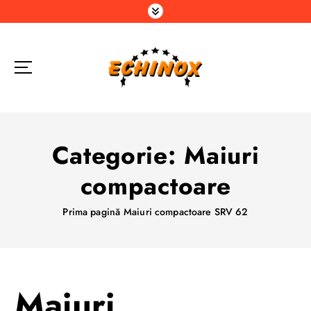
S
a
r
i
l
a
c
o
n
Categorie:
Maiuri
ț
i
compactoare
n
u
Prima pagină
Maiuri compactoare SRV 62
t
Maiuri