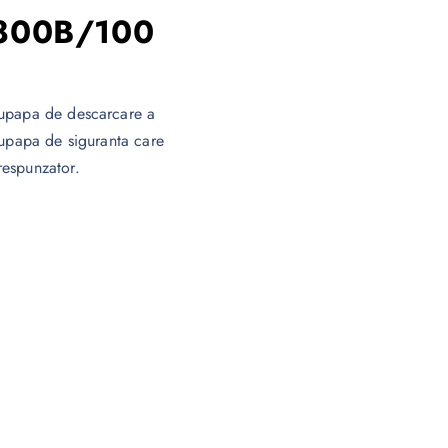
2800B/100
supapa de descarcare a
supapa de siguranta care
respunzator.