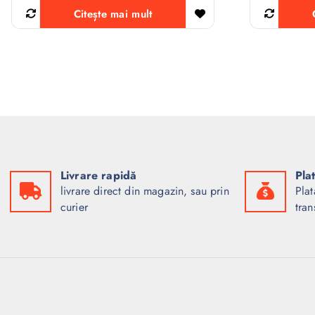
Citește mai mult
Livrare rapidă
Pla
livrare direct din magazin, sau prin
Plat
curier
tran