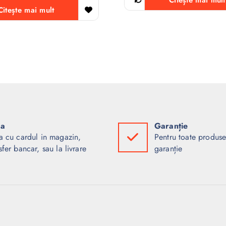
Citește mai mult
Citește mai mult
ta
Garanție
a cu cardul in magazin,
Pentru toate produse
sfer bancar, sau la livrare
garanție