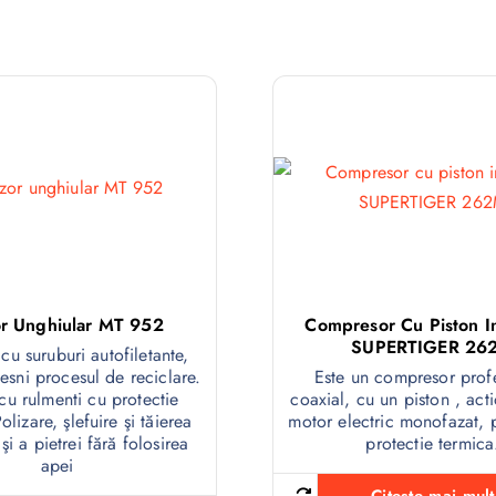
or Unghiular MT 952
Compresor Cu Piston In
SUPERTIGER 26
cu suruburi autofiletante,
lesni procesul de reciclare.
Este un compresor profe
cu rulmenti cu protectie
coaxial, cu un piston , act
olizare, şlefuire şi tăierea
motor electric monofazat, 
şi a pietrei fără folosirea
protectie termica
apei