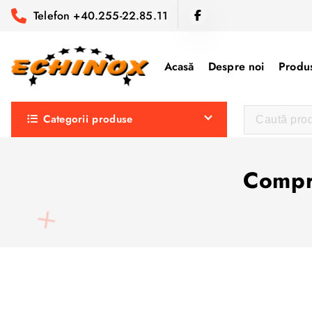
S
Telefon +40.255-22.85.11
a
r
i
Acasă
Despre noi
Produs
l
a
Categorii produse
c
o
n
Compr
ț
i
n
u
t