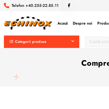
S
Telefon +40.255-22.85.11
a
r
i
Acasă
Despre noi
Produs
l
a
Categorii produse
c
o
n
Compre
ț
i
n
u
t