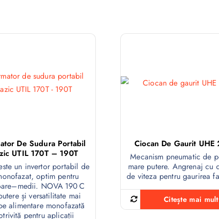
ator De Sudura Portabil
Ciocan De Gaurit UHE 
zic UTIL 170T – 190T
Mecanism pneumatic de pe
este un invertor portabil de
mare putere. Angrenaj cu 
monofazat, optim pentru
de viteza pentru gaurirea f
șoare–medii. NOVA 190 C
putere și versatilitate mai
Citește mai mult
 pe alimentare monofazată
otrivită pentru aplicații