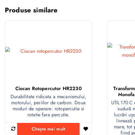
Produse similare
Ciocan Rotopercutor HR2230
Transform
Monofa
Durabilitate ridicata a mecanismului,
motorului, periilor de carbon. Doua
UTIL 170 C 
moduri de operare: rotopercutie si
sudură 
rotatie fara percutie.
lucrări u
livrează 
mare, tot
Citește mai mult
fiind p