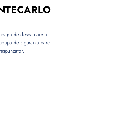
ONTECARLO
supapa de descarcare a
supapa de siguranta care
respunzator.