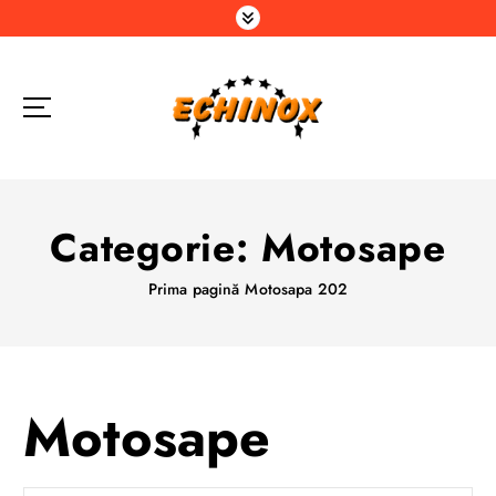
S
a
r
i
l
a
c
o
n
Categorie:
Motosape
ț
i
Prima pagină
Motosapa 202
n
u
t
Motosape