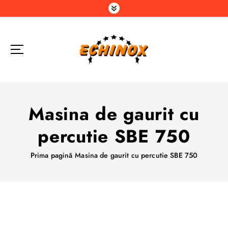
S
a
r
i
l
a
c
o
n
Masina de gaurit cu
ț
i
percutie SBE 750
n
u
Prima pagină
Masina de gaurit cu percutie SBE 750
t