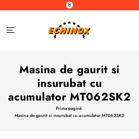
S
a
r
i
l
a
c
o
n
Masina de gaurit si
ț
i
insurubat cu
n
u
acumulator MT062SK2
t
Prima pagină
Masina de gaurit si insurubat cu acumulator MT062SK2