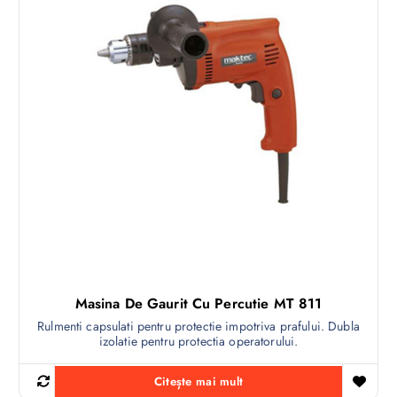
Masina De Gaurit Cu Percutie MT 811
Rulmenti capsulati pentru protectie impotriva prafului. Dubla
izolatie pentru protectia operatorului.
Citește mai mult