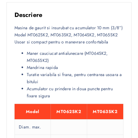
Descriere
Masina de gaurit si insurubat cu acumulator 10 mm (3/8”)
Model MT062SK2, MT063SK2, MT064SK2, MT065SK2
Usoar si compact pentru o manevrare confortabila
Maner cauciucat antialunecare (MT064SK2,
MT065SK2)
Mandrina rapida
Turatie variabila si frana, pentru centrarea usoara a
bitului
Acumulator cu prindere in doua puncte pentru
fixare sigura
Model
MT062SK2
MT063SK2
Diam. max.