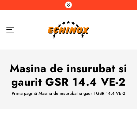
S
a
r
i
l
a
c
o
n
Masina de insurubat si
ț
i
gaurit GSR 14.4 VE-2
n
u
Prima pagină
Masina de insurubat si gaurit GSR 14.4 VE-2
t