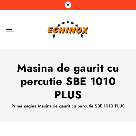
S
a
r
i
l
a
c
o
n
Masina de gaurit cu
ț
i
percutie SBE 1010
n
u
PLUS
t
Prima pagină
Masina de gaurit cu percutie SBE 1010 PLUS