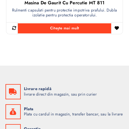
Masina De Gaurit Cu Percutie MT 811
Rulmenti capsulati pentru protectie impotriva prafului. Dubla
izolatie pentru protectia operatorului.
Citește mai mult
Livrare rapidă
livrare direct din magazin, sau prin curier
Plata
Plata cu cardul in magazin, transfer bancar, sau la livrare
Garanție