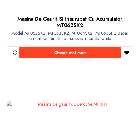
Masina De Gaurit Si Insurubat Cu Acumulator
MT062SK2
Model MT062SK2, MT063SK2, MT064SK2, MT065SK2 Usoar
si compact pentru o manevrare confortabila
Citește mai mult