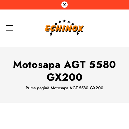
S
a
r
i
l
a
c
o
n
Motosapa AGT 5580
ț
i
GX200
n
u
Prima pagină
Motosapa AGT 5580 GX200
t