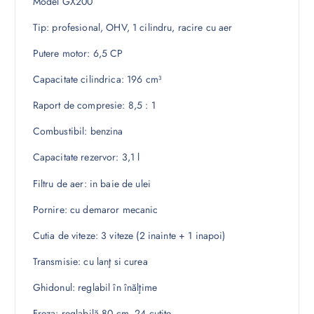
Model GX200
Tip: profesional, OHV, 1 cilindru, racire cu aer
Putere motor: 6,5 CP
Capacitate cilindrica: 196 cm³
Raport de compresie: 8,5 : 1
Combustibil: benzina
Capacitate rezervor: 3,1 l
Filtru de aer: in baie de ulei
Pornire: cu demaror mecanic
Cutia de viteze: 3 viteze (2 inainte + 1 inapoi)
Transmisie: cu lanţ si curea
Ghidonul: reglabil în înălţime
Freza: reglabilă 80 cm, 24 cuţite