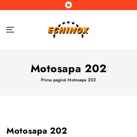
S
a
r
i
l
a
c
o
n
Motosapa 202
ț
i
Prima pagină
Motosapa 202
n
u
t
Motosapa 202