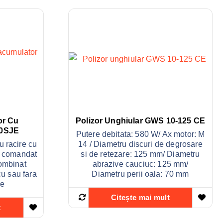
or Cu
Polizor Unghiular GWS 10-125 CE
0SJE
Putere debitata: 580 W/ Ax motor: M
u racire cu
14 / Diametru discuri de degrosare
e comandat
si de retezare: 125 mm/ Diametru
ombinat
abrazive cauciuc: 125 mm/
u sau fara
Diametru perii oala: 70 mm
re
Citește mai mult
t