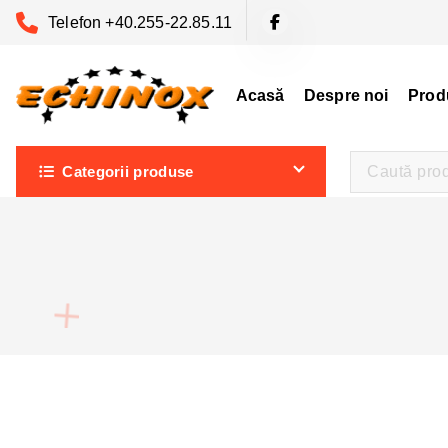
S
Telefon +40.255-22.85.11
a
r
i
Acasă
Despre noi
Prod
l
a
Categorii produse
c
o
n
ț
i
n
u
t