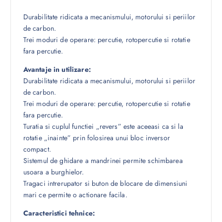
Durabilitate ridicata a mecanismului, motorului si periilor
de carbon.
Trei moduri de operare: percutie, rotopercutie si rotatie
fara percutie.
Avantaje in utilizare:
Durabilitate ridicata a mecanismului, motorului si periilor
de carbon.
Trei moduri de operare: percutie, rotopercutie si rotatie
fara percutie.
Turatia si cuplul functiei „revers” este aceeasi ca si la
rotatie „inainte” prin folosirea unui bloc inversor
compact.
Sistemul de ghidare a mandrinei permite schimbarea
usoara a burghielor.
Tragaci intrerupator si buton de blocare de dimensiuni
mari ce permite o actionare facila.
Caracteristici tehnice: