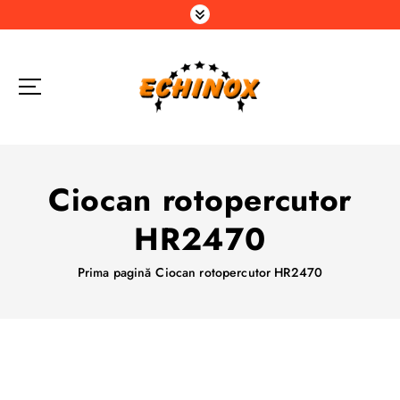
S
a
r
i
l
a
c
o
n
Ciocan rotopercutor
ț
i
HR2470
n
u
Prima pagină
Ciocan rotopercutor HR2470
t