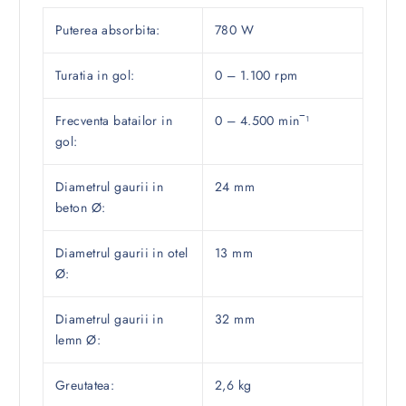
Puterea absorbita:
780 W
Turatia in gol:
0 – 1.100 rpm
Frecventa batailor in
0 – 4.500 min‾¹
gol:
Diametrul gaurii in
24 mm
beton Ø:
Diametrul gaurii in otel
13 mm
Ø:
Diametrul gaurii in
32 mm
lemn Ø:
Greutatea:
2,6 kg