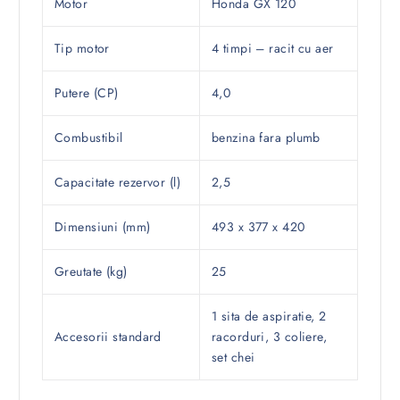
Motor
Honda GX 120
Tip motor
4 timpi – racit cu aer
Putere (CP)
4,0
Combustibil
benzina fara plumb
Capacitate rezervor (l)
2,5
Dimensiuni (mm)
493 x 377 x 420
Greutate (kg)
25
1 sita de aspiratie, 2
Accesorii standard
racorduri, 3 coliere,
set chei