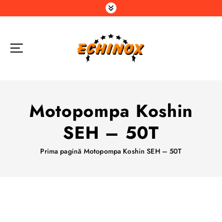
S
a
r
i
l
a
c
o
n
Motopompa Koshin
ț
i
SEH – 50T
n
u
Prima pagină
Motopompa Koshin SEH – 50T
t