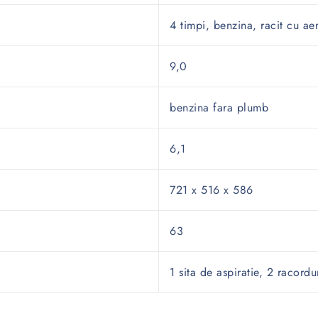
4 timpi, benzina, racit cu ae
9,0
benzina fara plumb
6,1
721 x 516 x 586
63
1 sita de aspiratie, 2 racordur