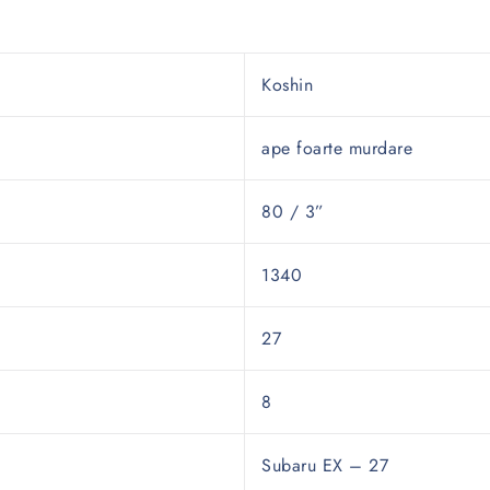
Koshin
ape foarte murdare
80 / 3”
1340
27
8
Subaru EX – 27