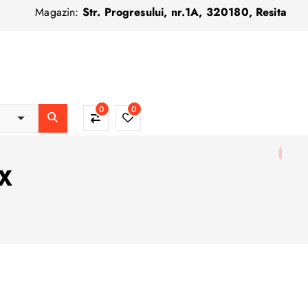
Magazin:
Str. Progresului, nr.1A, 320180, Resita
0
0
0X