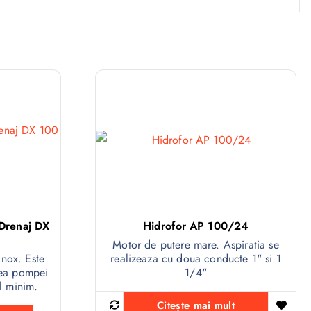
Drenaj DX
Hidrofor AP 100/24
Motor de putere mare. Aspiratia se
nox. Este
realizeaza cu doua conducte 1" si 1
irea pompei
1/4"
l minim.
Citește mai mult