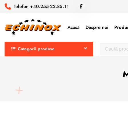
S
Telefon +40.255-22.85.11
a
r
i
Acasă
Despre noi
Produs
l
a
Categorii produse
c
o
n
M
ț
i
n
u
t