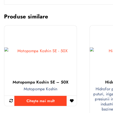
Produse similare
Motopompa Koshin SE – 50X
Hid
Motopompe Koshin
Hidrofor 
puturi, irig
presiunii i
Citește mai mult
industr
bazine