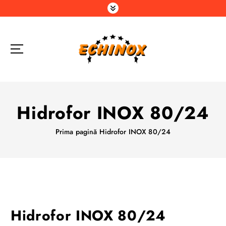
S
a
r
i
l
a
c
o
n
Hidrofor INOX 80/24
ț
i
Prima pagină
Hidrofor INOX 80/24
n
u
t
Hidrofor INOX 80/24