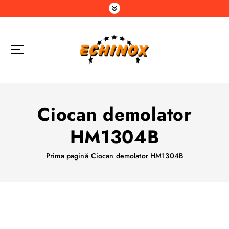
S
a
r
i
l
a
c
o
n
Ciocan demolator
ț
i
HM1304B
n
u
Prima pagină
Ciocan demolator HM1304B
t