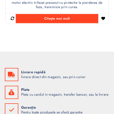
motor electric trifazat prevazut cu protectie la pierderea de
faza; transmisie prin curea.
Citește mai mult
Livrare rapidă
livrare direct din magazin, sau prin curier
Plata
Plata cu cardul in magazin, transfer bancar, sau la livrare
Garanție
Pentru toate produsele se oferă garanție