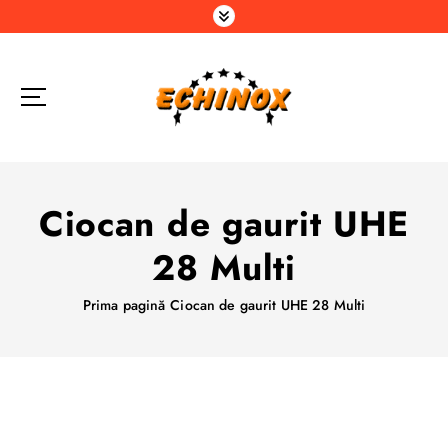
S
a
r
i
l
a
c
o
n
Ciocan de gaurit UHE
ț
i
28 Multi
n
u
Prima pagină
Ciocan de gaurit UHE 28 Multi
t