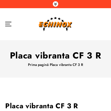
S
a
r
i
l
a
c
o
n
Placa vibranta CF 3 R
ț
i
Prima pagină
Placa vibranta CF 3 R
n
u
t
Placa vibranta CF 3 R