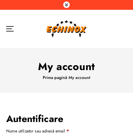
S
a
r
i
l
a
c
o
n
My account
ț
i
Prima pagină
My account
n
u
t
Autentificare
O
Nume utilizator sau adresă email
*